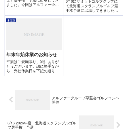
6/16にサミットゴルフクラブに
ました。今回はアルファー企画
て北海道スクランブルゴルフ選
ゴルフ部Bチームが参戦です！！
手権予選に出場してきました。
最近はゴルフ部の認知度も増
決勝戦開催地は北海道の名門北
し、結果や内容をよく聞かれる
海道クラシックゴルフクラブで
未分類
ようになりました。この日に向
す。何としても北海道クラシッ
けてBチームは練ランに2回行き
クゴルフクラブでプレーした
気合い入っ...
い！北海道で美味しい物食べた
い！と臨んだ試...
年末年始休業のお知らせ
平素はご愛顧賜り、誠にありが
とうございます。誠に勝手なが
ら、弊社休業日を下記の通りと
させて頂きますので、宜しくお
願い致します。2024年12月27日
(土)～2025年1月4日(日)※1月5日
(月)より通常営業
アルファーグループ早蕨会ゴルフコンペ
開催
6/16 2026年度 北海道スクランブルゴル
フ選手権 予選