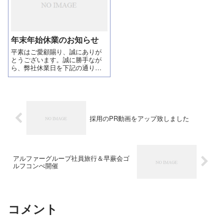
けてBチームは練ランに2回行き
気合い入っ...
年末年始休業のお知らせ
平素はご愛顧賜り、誠にありが
とうございます。誠に勝手なが
ら、弊社休業日を下記の通りと
させて頂きますので、宜しくお
願い致します。2024年12月27日
(土)～2025年1月4日(日)※1月5日
(月)より通常営業
採用のPR動画をアップ致しました
アルファーグループ社員旅行＆早蕨会ゴ
ルフコンぺ開催
コメント