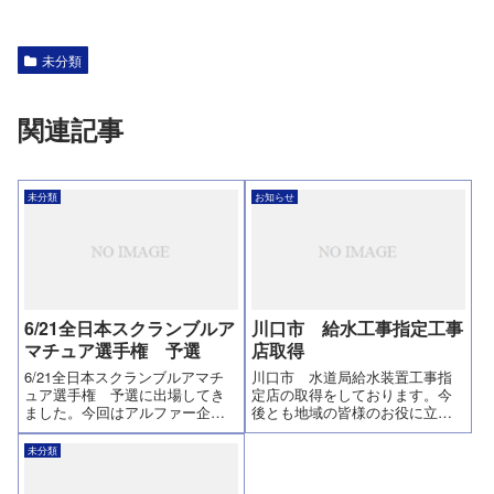
未分類
関連記事
未分類
お知らせ
6/21全日本スクランブルア
川口市 給水工事指定工事
マチュア選手権 予選
店取得
6/21全日本スクランブルアマチ
川口市 水道局給水装置工事指
ュア選手権 予選に出場してき
定店の取得をしております。今
ました。今回はアルファー企画
後とも地域の皆様のお役に立て
ゴルフ部Bチームが参戦です！！
るよう努力して参ります。川口
最近はゴルフ部の認知度も増
市水道局指定給水装置工事事業
未分類
し、結果や内容をよく聞かれる
者指定番号 ７５４号発行
ようになりました。この日に向
日 平成29年4月20日