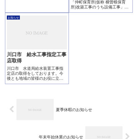
「仲町保育所(仮称 横曽根保育
願い致します。2024年12月28日
所)改築工事のうち設備工事」は
(土)～2025年1月5日(日)※1月6日
無事竣工を迎える事が出来まし
(月)より通常営業
た。これも各協力業者様並びに
お知らせ
各関係者様のお力添えのおかげ
でございます。ありがとうござ
いました。
川口市 給水工事指定工事
店取得
川口市 水道局給水装置工事指
定店の取得をしております。今
後とも地域の皆様のお役に立て
るよう努力して参ります。川口
市水道局指定給水装置工事事業
者指定番号 ７５４号発行
日 平成29年4月20日
夏季休暇のお知らせ
年末年始休業のお知らせ