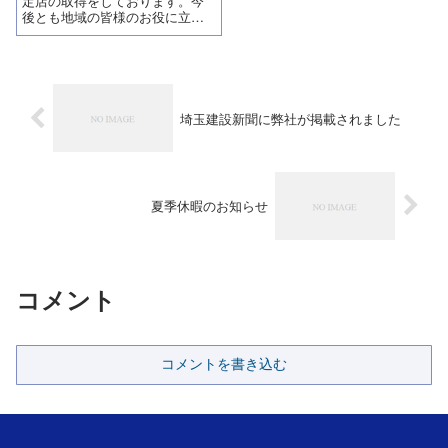
定店の取得をしております。今
後とも地域の皆様のお役に立て
るよう努力して参ります。川口
市水道局指定給水装置工事事業
者指定番号 ７５４号発行
日 平成29年4月20日
埼玉建設新聞に弊社が掲載されました
夏季休暇のお知らせ
コメント
コメントを書き込む