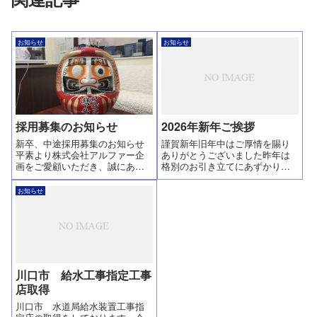
お知らせ
お知らせ
採用募集のお知らせ
2026年新年ご挨拶
新卒、中途採用募集のお知らせ
謹賀新年旧年中はご厚情を賜り
平素より株式会社アルファー企
ありがとうございました昨年は
画をご愛顧いただき、誠にあり
格別のお引き立てにあずかりま
がとうございます。ホームペー
して大変ありがとうございまし
ジのリニューアルに伴い、採用
た貴社ますますのご発展と皆様
お知らせ
情報も一新いたしました。ご興
のご活躍を心よりお祈り申し上
味のある方は、お気軽に採用情
げます本年もどうぞ宜しくお願
報からお問い合わせください。
い申し上げます令和8年 元旦株
採用情報ページ
式会社アルファ...
川口市 給水工事指定工事
店取得
川口市 水道局給水装置工事指