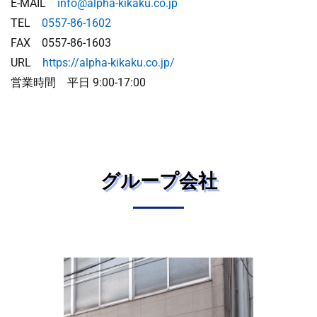
E-MAIL
info@alpha-kikaku.co.jp
TEL
0557-86-1602
FAX 0557-86-1603
URL
https://alpha-kikaku.co.jp/
営業時間 平日 9:00-17:00
グループ会社